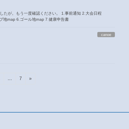
したが。もう一度確認ください。 1.事前通知 2.大会日程
プ地map 6.ゴール地map 7.健康申告書
canoe
固
固
2
…
7
»
定
定
ペ
ペ
ー
ー
ジ
ジ