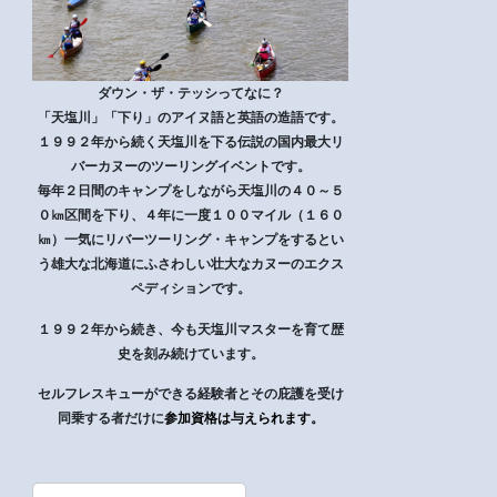
ダウン・ザ・テッシってなに？
「天塩川」「下り」のアイヌ語と英語の造語です。
１９９２年から続く天塩川を下る伝説の国内最大リ
バーカヌーのツーリングイベントです。
毎年２日間のキャンプをしながら天塩川の４０～５
０㎞区間を下り、４年に一度１００マイル（１６０
㎞）一気にリバーツーリング・キャンプをするとい
う雄大な北海道にふさわしい壮大なカヌーのエクス
ペディションです。
１９９２年から続き、今も天塩川マスターを育て歴
史を刻み続けています。
セルフレスキューができる経験者とその庇護を受け
同乗する者だけに
参加資格は与えられます。