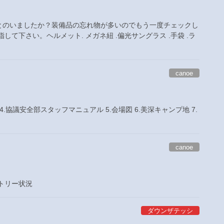
とのいましたか？装備品の忘れ物が多いのでもう一度チェックし
て下さい。ヘルメット. メガネ紐 .偏光サングラス .手袋 .ラ
canoe
 4.協議安全部スタッフマニュアル 5.会場図 6.美深キャンプ地 7.
canoe
トリー状況
ダウンザテッシ