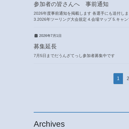
参加者の皆さんへ 事前通知
2026年度事前通知を掲載します 各選手にも送付しま
3.2026年ツーリング大会規定 4.会場マップ 5.キャン
2026年7月1日
募集延長
7月5日までだうんざてっし参加者募集中です
投
固
1
稿
定
ペ
の
ー
ペ
ジ
ー
Archives
ジ