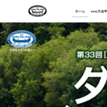
コ
ナ
ン
ビ
ホーム
new大会
テ
ゲ
ン
ー
ツ
シ
へ
ョ
ス
ン
キ
に
ッ
移
プ
動