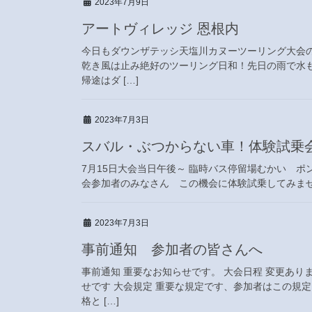
2023年7月9日
アートヴィレッジ 恩根内
今日もダウンザテッシ天塩川カヌーツーリング大会の
乾き風は止み絶好のツーリング日和！先日の雨で水も
帰途はダ […]
2023年7月3日
スバル・ぶつからない車！体験試乗
7月15日大会当日午後～ 臨時バス停留場むかい 
会参加者のみなさん この機会に体験試乗してみませ
2023年7月3日
事前通知 参加者の皆さんへ
事前通知 重要なお知らせです。 大会日程 変更あり
せです 大会規定 重要な規定です、参加者はこの規
格と […]