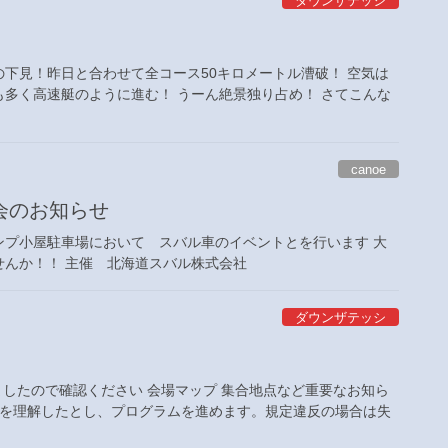
ダウンザテッシ
下見！昨日と合わせて全コース50キロメートル漕破！ 空気は
多く高速艇のように進む！ うーん絶景独り占め！ さてこんな
canoe
会のお知らせ
ポンプ小屋駐車場において スバル車のイベントとを行います 大
んか！！ 主催 北海道スバル株式会社
ダウンザテッシ
ましたので確認ください 会場マップ 集合地点など重要なお知ら
定を理解したとし、プログラムを進めます。規定違反の場合は失