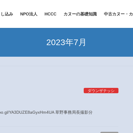
申し込み
NPO法人
HCCC
カヌーの基礎知識
中古カヌー・カ
2023年7月
ダウンザテッシ
goo.gl/YA3DUZE8aGyxHm4UA 草野事務局長撮影分