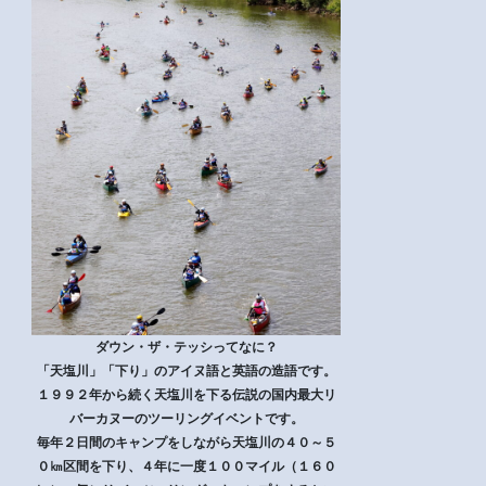
ダウン・ザ・テッシってなに？
「天塩川」「下り」のアイヌ語と英語の造語です。
１９９２年から続く天塩川を下る伝説の国内最大リ
バーカヌーのツーリングイベントです。
毎年２日間のキャンプをしながら天塩川の４０～５
０㎞区間を下り、４年に一度１００マイル（１６０