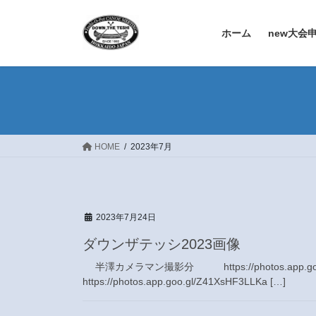
コ
ナ
ン
ビ
ホーム
new大会
テ
ゲ
ン
ー
ツ
シ
へ
ョ
ス
ン
キ
に
ッ
移
HOME
2023年7月
プ
動
2023年7月24日
ダウンザテッシ2023画像
半澤カメラマン撮影分 https://photos.app.
https://photos.app.goo.gl/Z41XsHF3LLKa […]