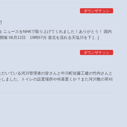
ダウンザテッシ
！
会 ニュースをNHKで取り上げてくれました！ありがとう！ 国内
 06月12日 19時57分 道北を流れる天塩川を下 […]
ダウンザテッシ
む！
ただいている河川管理者の皆さんと中川町佐藤工建の竹内さんと
をしました。トイレの設置場所や何基置くか？また河川敷の草刈