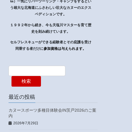
㎞）一気にリバーツーリング・キャンプをするとい
う雄大な北海道にふさわしい壮大なカヌーのエクス
ペディションです。
１９９２年から続き、今も天塩川マスターを育て歴
史を刻み続けています。
セルフレスキューができる経験者とその庇護を受け
同乗する者だけに
参加資格は与えられます。
検索
最近の投稿
カヌースポーツ多種目体験会IN茨戸2026のご案
内
2026年7月29日