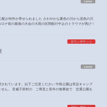
canoe
心配が何件か寄せられました さわやかな夏色の川から泥色の川
コロナ前の最後の大会の大雨の区間航行中止のトラウマが再び！
ダウンザテッシ
景
canoe
望されています。以下ご注意ください 中島公園は常設キャンプ
ません。 音威子府村の ご厚意と長年の無事故で 交通公園を