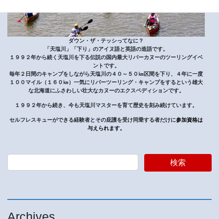
ダウン・ザ・テッシってなに？
「天塩川」「下り」のアイヌ語と英語の造語です。
１９９２年から続く天塩川を下る伝説の国内最大リバーカヌーのツーリングイベ
ントです。
毎年２日間のキャンプをしながら天塩川の４０～５０㎞区間を下り、４年に一度
１００マイル（１６０㎞）一気にリバーツーリング・キャンプをするという雄大
な北海道にふさわしい壮大なカヌーのエクスペディションです。
１９９２年から続き、今も天塩川マスターを育て歴史を刻み続けています。
セルフレスキューができる経験者とその庇護を受け同乗する者だけに
参加資格は
与えられます。
検索
Archives