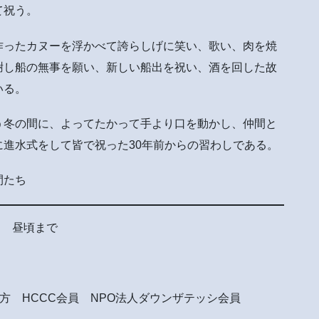
て祝う。
作ったカヌーを浮かべて誇らしげに笑い、歌い、肉を焼
謝し船の無事を願い、新しい船出を祝い、酒を回した故
いる。
う冬の間に、よってたかって手より口を動かし、仲間と
進水式をして皆で祝った30年前からの習わしである。
間たち
り 昼頃まで
 HCCC会員 NPO法人ダウンザテッシ会員