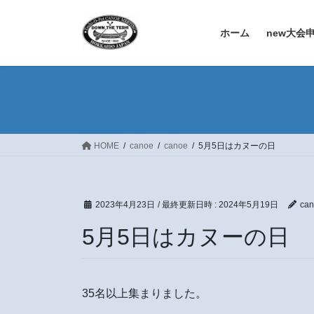
コ
ナ
ン
ビ
ホーム
new大会
テ
ゲ
ン
ー
ツ
シ
へ
ョ
ス
ン
キ
に
ッ
移
HOME
canoe
canoe
5月5日はカヌーの日
プ
動
2023年4月23日
/ 最終更新日時 :
2024年5月19日
can
5月5日はカヌーの日
35名以上集まりました。