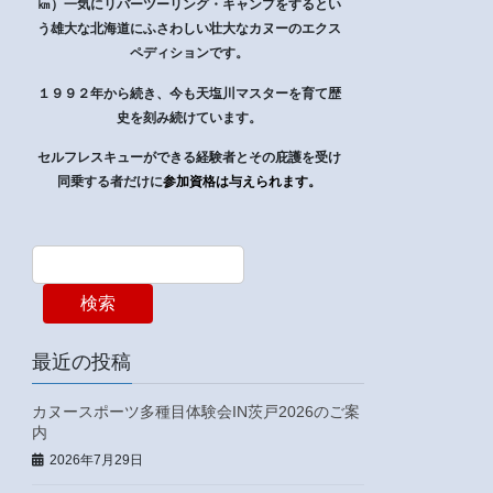
㎞）一気にリバーツーリング・キャンプをするとい
う雄大な北海道にふさわしい壮大なカヌーのエクス
ペディションです。
１９９２年から続き、今も天塩川マスターを育て歴
史を刻み続けています。
セルフレスキューができる経験者とその庇護を受け
同乗する者だけに
参加資格は与えられます。
検索
最近の投稿
カヌースポーツ多種目体験会IN茨戸2026のご案
内
2026年7月29日