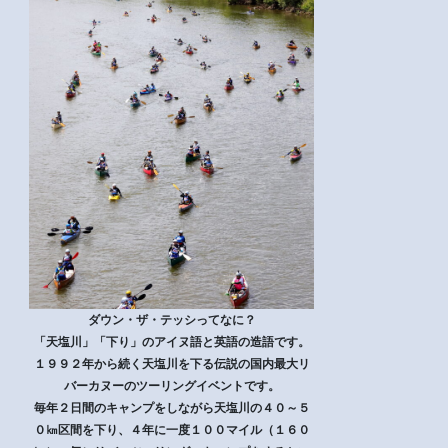
ダウン・ザ・テッシってなに？
「天塩川」「下り」のアイヌ語と英語の造語です。
１９９２年から続く天塩川を下る伝説の国内最大リ
バーカヌーのツーリングイベントです。
毎年２日間のキャンプをしながら天塩川の４０～５
０㎞区間を下り、４年に一度１００マイル（１６０