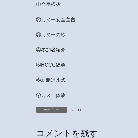
①会長挨拶
②カヌー安全宣言
③カヌーの歌
④参加者紹介
⑤HCCC総会
⑥新艇進水式
⑦カヌー体験
canoe
カテゴリー
コメントを残す